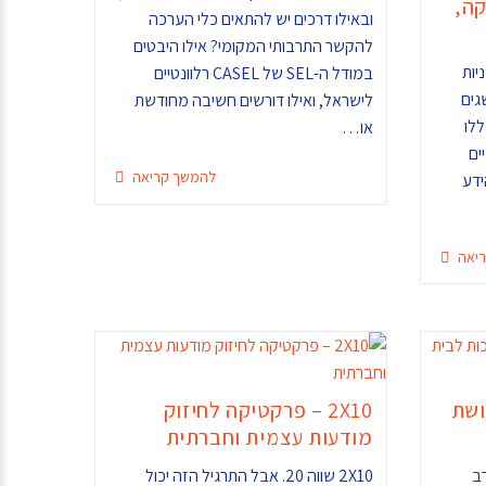
ה,
ובאילו דרכים יש להתאים כלי הערכה
להקשר התרבותי המקומי? אילו היבטים
יות
במודל ה-SEL של CASEL רלוונטיים
שגים
לישראל, ואילו דורשים חשיבה מחודשת
ם שכללו
או…
יים
להמשך קריאה
ר הידע
יאה
ושת
2X10 – פרקטיקה לחיזוק
מודעות עצמית וחברתית
ב
2X10 שווה 20. אבל התרגיל הזה יכול