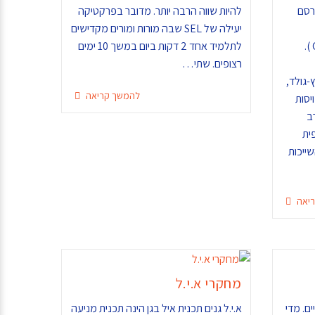
רסם
להיות שווה הרבה יותר. מדובר בפרקטיקה
יעילה של SEL שבה מורות ומורים מקדישים
Schools (בהוצאת Oxford Press ).
לתלמיד אחד 2 דקות ביום במשך 10 ימים
רצופים. שתי…
ץ-גולד,
להמשך קריאה
יסות
ב
ית
שייכות
יאה
מחקרי א.י.ל
ם. מדי
א.י.ל גנים תכנית איל בגן הינה תכנית מניעה