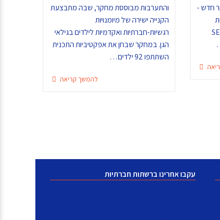
 חדש -
והתערבות מבוססת מחקר, שבה מתבצעת
ת
הקנייה ישירה של מיומנויות
ת ממרכז SEL.IL
רגשיות-חברתיות ואקדמיות לילדים בגילאי
הגן. במחקר שבחן את אפקטיביות התכנית
השתתפו 92 ילדים…
יאה
להמשך קריאה
עקבו אחרינו ברשתות חברתיות
[addthis
tool="addthis_in
line_follow_tool