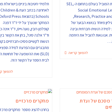
כתב העת המוביל בעולם בתחום ה-SEL,
תלמידי חטיבות ביניים בישראלת פו
Social Emotional Le
לאחרונה בכתב העת Children &
Research, Practice and Policy,
ליון מיוחד בנושא הבוער של
המחקר שנערך על ידי ד"ר דפנה
למידה רגשית-חברתית ובינה
קופלמן-רובין, נועה וייס, ד"ר אינה כ
. אנו גאות להוביל את היוזמה
וד"ר אלנה סיגל, בחן את הקשר בין ו
ת…
רגשות לקשיים פסיכו-חברתיים בקר
מתבגרים עם הפרעת למידה ספציפ
להמשך קריאה
(SLD) ואת ההשפעה של תחושת ה
לבית הספר על הקשר הזה.
להמשך קר
מסכם של ועדת
מחקרים מרכזיים
ים
בחרנו להציג מספר מחקרים מרכזיי