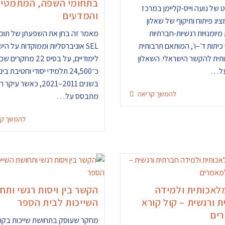
בתחומי השפה, המתמטיק
 של נועה וייס-קליימן במרכז
והמדעים
SEL. מציג פיתוח ותיקוף של שאלון
יומנויות רגשיות-חברתיות
מאמר זה בחן את השפעתן של תוכנ
כיתות ד׳–ו׳, המותאם תרבותית
SEL אוניברסליות וממוקדות על הי
תית להקשר הישראלי. השאלון
לימודיים, על בסיס 22 מחקרי
על…
כ־24,500 תלמידי יסודי וחטיבת בינ
בשנים 2011–2021, כאשר עיק
להמשך קריאה
מתבסס על…
להמשך קר
לאכותית ולמידה
הקשר בין ויסות רגשי ותח
 ורגשית – קול קורא
השייכות לבית הספר
ים
מחקר שעוסק בתחושת שייכות בקר