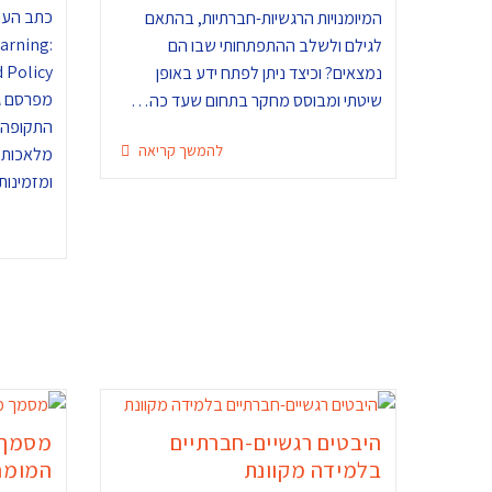
המיומנויות הרגשיות-חברתיות, בהתאם
arning:
לגילם ולשלב ההתפתחותי שבו הם
נמצאים? וכיצד ניתן לפתח ידע באופן
מפרסם גי
שיטתי ומבוסס מחקר בתחום שעד כה…
התקופה: 
להמשך קריאה
מלאכותית
ומזמינו
היבטים רגשיים-חברתיים
מסמך 
בלמידה מקוונת
המומח