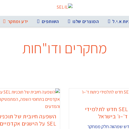
ות א.י.ל
המוצרים שלנו
השותפים
ידע ומחקר
מחקרים ודו"חות
שאלון SEL חדש לתלמידי
ד׳–ו׳ בישראל
השפעה חיובית של תוכניו
SEL על הישגים אקדמיים
ש שמהווה חלק ממחקר