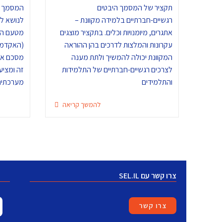
תקציר של המסמך היבטים
המסמך ה
רגשיים-חברתיים בלמידה מקוונת –
לנושא ל
אתגרים, מיומנויות וכלים. בתקציר מוצגים
מטעם היו
עקרונות והמלצות לדרכים בהן ההוראה
(האקדמי
המקוונת יכולה להמשיך ולתת מענה
מסכם את
לצרכים רגשיים-חברתיים של התלמידות
זה ומציע
והתלמידים
מערכתית
להמשך קריאה
צרו קשר עם SEL.IL
צרו קשר