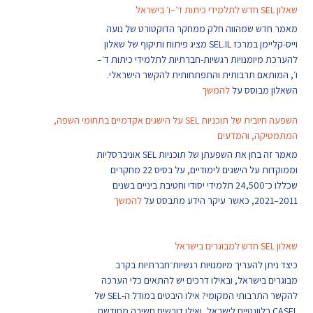
שאלון SEL חדש לתלמידי כיתות ד׳–ו׳ בישראל
מאמר חדש שמהווה חלק ממחקר הדוקטורט של נועה
וייס-קליימן במרכז SEL.IL מציג פיתוח ותיקוף של שאלון
להערכת מיומנויות רגשיות-חברתיות לתלמידי כיתות ד׳–
ו׳, המותאם תרבותית והתפתחותית להקשר הישראלי.
השאלון מבוסס על
להמשך
השפעה חיובית של תוכניות SEL על הישגים אקדמיים בתחומי השפה,
המתמטיקה, והמדעים
מאמר זה בחן את השפעתן של תוכניות SEL אוניברסליות
וממוקדות על הישגים לימודיים, על בסיס 22 מחקרים
שכללו כ־24,500 תלמידי יסודי וחטיבת ביניים בשנים
2011–2021, כאשר עיקר הידע מתבסס על
להמשך
שאלון SEL חדש למבוגרים בישראל
כיצד ניתן להעריך מיומנויות רגשיות־חברתיות בקרב
מבוגרים בישראל, ובאילו דרכים יש להתאים כלי הערכה
להקשר התרבותי המקומי? אילו היבטים במודל ה-SEL של
CASEL רלוונטיים לישראל, ואילו דורשים חשיבה מחודשת