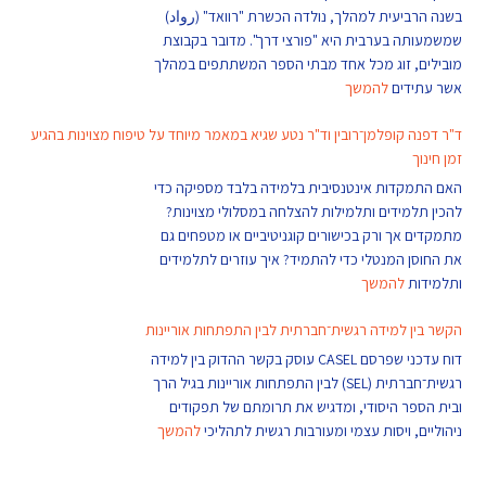
בשנה הרביעית למהלך, נולדה הכשרת "רוואד" (رواد)
שמשמעותה בערבית היא "פורצי דרך". מדובר בקבוצת
מובילים, זוג מכל אחד מבתי הספר המשתתפים במהלך
אשר עתידים
להמשך
ד"ר דפנה קופלמן־רובין וד"ר נטע שגיא במאמר מיוחד על טיפוח מצוינות בהגיע
זמן חינוך
האם התמקדות אינטנסיבית בלמידה בלבד מספיקה כדי
להכין תלמידים ותלמילות להצלחה במסלולי מצוינות?
מתמקדים אך ורק בכישורים קוגניטיביים או מטפחים גם
את החוסן המנטלי כדי להתמיד? איך עוזרים לתלמידים
ותלמידות
להמשך
הקשר בין למידה רגשית־חברתית לבין התפתחות אוריינות
דוח עדכני שפרסם CASEL עוסק בקשר ההדוק בין למידה
רגשית־חברתית (SEL) לבין התפתחות אוריינות בגיל הרך
ובית הספר היסודי, ומדגיש את תרומתם של תפקודים
ניהוליים, ויסות עצמי ומעורבות רגשית לתהליכי
להמשך