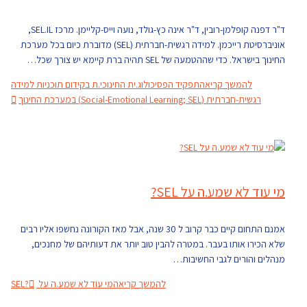
ד"ר דפנה קופלמן-רובין, ד"ר אינה כץ-גולד, נועה וייס-קליימן. מרכז SEL.IL,
אוניברסיטת רייכמן. למידה רגשית-חברתית (SEL) מדוברת כיום בכל מערכת
החינוך בישראל. כדי שההטמעה של SEL תהיה ברת קיימא יש צורך שכל…
להמשך קריאה
תפקיד הפסיכולוג.ית החינוכי.ת בקידום תוכניות למידה
רגשית-חברתית (Social-Emotional Learning; SEL) במערכת החינוך
מי עוד לא שמע.ה על SEL?
אמנם התחום קיים כבר קרוב ל 30 שנה, אבל מאז הקורונה נחשפו אליו רבים
שלא הכירו אותו בעבר. במטרה להבין טוב יותר את דעותיהם של מחנכים,
מנהלים והורים לגבי החשיבות…
להמשך קריאה
מי עוד לא שמע.ה על SEL?