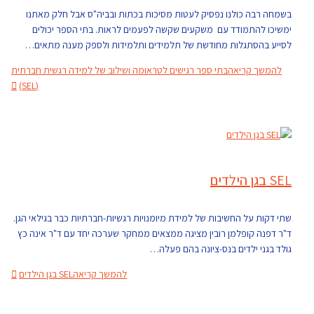
בשמחה רבה כולנו נפסיק לעטות מסיכות בכתות ובביה"ס אבל חלק מאתנו
ימשיכו להתמודד עם משקעים שקשה לפעמים לראות. בתי הספר יכולים
לסייע בהסתגלות מחודשת של תלמידים ותלמידות ולספק מענה מתאים…
להמשך קריאה
בתי ספר רגישים לטראומה ושילוב של למידה רגשית חברתית
(SEL)
SEL בגן הילדים
שתי דקות על החשיבות של למידת מיומנויות רגשיות-חברתיות כבר בגילאי הגן.
ד"ר דפנה קופלמן רובין מציגה ממצאים ממחקר שערכה יחד עם ד"ר אינה כץ
גולד בגני ילדים בנס-ציונה בהם פעלה…
להמשך קריאה
SEL בגן הילדים