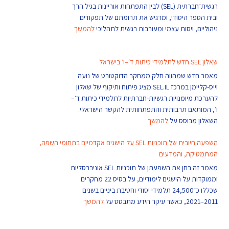
רגשית־חברתית (SEL) לבין התפתחות אוריינות בגיל הרך
ובית הספר היסודי, ומדגיש את תרומתם של תפקודים
ניהוליים, ויסות עצמי ומעורבות רגשית לתהליכי
להמשך
שאלון SEL חדש לתלמידי כיתות ד׳–ו׳ בישראל
מאמר חדש שמהווה חלק ממחקר הדוקטורט של נועה
וייס-קליימן במרכז SEL.IL מציג פיתוח ותיקוף של שאלון
להערכת מיומנויות רגשיות-חברתיות לתלמידי כיתות ד׳–
ו׳, המותאם תרבותית והתפתחותית להקשר הישראלי.
השאלון מבוסס על
להמשך
השפעה חיובית של תוכניות SEL על הישגים אקדמיים בתחומי השפה,
המתמטיקה, והמדעים
מאמר זה בחן את השפעתן של תוכניות SEL אוניברסליות
וממוקדות על הישגים לימודיים, על בסיס 22 מחקרים
שכללו כ־24,500 תלמידי יסודי וחטיבת ביניים בשנים
2011–2021, כאשר עיקר הידע מתבסס על
להמשך