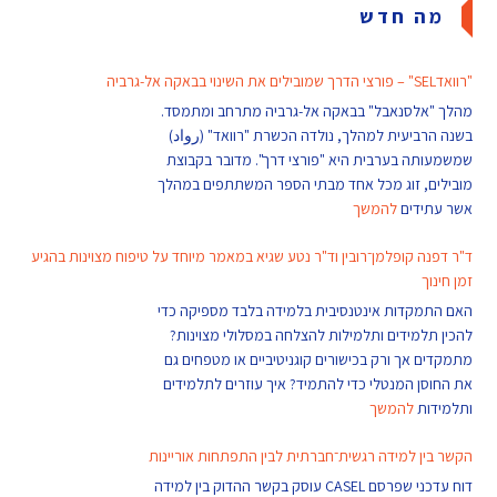
מה חדש
"רוואדSEL" – פורצי הדרך שמובילים את השינוי בבאקה אל-גרביה
מהלך "אלסנאבל" בבאקה אל-גרביה מתרחב ומתמסד.
בשנה הרביעית למהלך, נולדה הכשרת "רוואד" (رواد)
שמשמעותה בערבית היא "פורצי דרך". מדובר בקבוצת
מובילים, זוג מכל אחד מבתי הספר המשתתפים במהלך
אשר עתידים
להמשך
ד"ר דפנה קופלמן־רובין וד"ר נטע שגיא במאמר מיוחד על טיפוח מצוינות בהגיע
זמן חינוך
האם התמקדות אינטנסיבית בלמידה בלבד מספיקה כדי
להכין תלמידים ותלמילות להצלחה במסלולי מצוינות?
מתמקדים אך ורק בכישורים קוגניטיביים או מטפחים גם
את החוסן המנטלי כדי להתמיד? איך עוזרים לתלמידים
ותלמידות
להמשך
הקשר בין למידה רגשית־חברתית לבין התפתחות אוריינות
דוח עדכני שפרסם CASEL עוסק בקשר ההדוק בין למידה