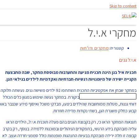
Skip to content
מחקרי א.י.ל
קטגוריה:
מחקרים ודו"חות
א.י.ל גנים
תכנית איל בגן הינה תכנית מניעה והתערבות מבוססת מחקר, שבה מתבצעת
הקנייה ישירה של מיומנויות רגשיות-חברתיות ואקדמיות לילדים בגילאי הגן.
במחקר שבחן את אפקטיביות התכנית השתתפו 92 ילדים משישה גנים. נעשתה חלוקה
אקראית לקבוצת התערבות וקבוצת ביקורת. במחקר נעשה שימוש במגוון כלים הכולל
דווחי גננות, מטלות ממוחשבות שהילדים ביצעו, מבדקי משכל ואיסוף מידע שנצבר באופן
קבוע כחלק משגרת הגן, בשתי נקודות מדידה חוזרות.
תוצאות המחקר הראו כי, רק בקבוצת הגנים בהם פעלה תוכנית א.י.ל, הילדים הראו
עליה מובהקת בידע הרגשי, בתפקודים הניהוליים ובמוכנות ללמידה. בנוסף, רק בקרב
קבוצה זו חלה ירידה מובהקת בבעיות התנהגות מופנמות כולל סממני חרדה ועצב. לא