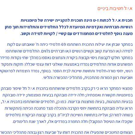
א.י.ל חטיבות ביניים
תכנית א.י.ל לכתות ז-ט הינה תוכנית להקנייה ישירה של מיומנויות
רגשיות-חברתיות ואקדמיות המיועדת לכלל התלמידים והתלמידות תוך מתן
מענה נוסף לתלמידים המתמודדים עם קשיי / לקויות למידה וקשב.
במחקר שבחן את יעילות התכנית השתתפו 69 תלמידי כיתה ח' שאובחנו עם לקות
למידה ו/או הפרעת קשב וקשיים רגשיים ו/או חברתיים נלווים. התלמידים שהשתתפו
במחקר חולקו לקבוצת ניסוי וקבוצת ביקורת והנתונים נאספו במהלך שתי נקודות מדידה.
המשתנים אודות התלמידים נמדדו באמצעות שאלוני דווח עצמי שכללו: חזקות ותפקוד
רגשי, יחסי מורה-תלמיד ותחושת שייכות לבית הספר. בנוסף, נמדד היצמדות לפרוטוקול
ושביעות רצון המורות מהתכנית, מתהליכי ההכשרה והליווי.
ממצאי המחקר הראו כי רק בקרב תלמידים שהשתתפו בתכנית א.י.ל חל שיפור מובהק
במיומנויות תקשורת ואמפתיה; חלה ירידה מובהקת בבעיות מופנמות; ירידה מובהקת
בבעיות התנהגות, בעיות מוחצנות ובריונות. כמו כן, תלמידים שהשתתפו בתכנית א.י.ל,
הראו עליה מובהקת בתחושת יחסי הקרבה וההכלה מצד מחנכת הכיתה (התקשרות
בטוחה למורה); ועלייה בתחושת השייכות לביה"ס. בקרב קבוצת הביקורת (תלמידים
שקיבלו את הטיפול המקובל) חלה החמרה במדדים אלו, לאורך שנת הלימודים.
הצוותים החינוכיים שהפעילו את התכנית דווחו על שביעות רצון גבוהה מתהליכי ההכשרה