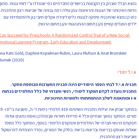
נמצא הבדל מובהק בין הקבוצות בכישורים החברתיים כפי שנמדדו ע"י דווחי גננות. מתוך
הדווח האיכותני של הגננות והראיונות עמן עולה רמה גבוהה של שביעות רצון מהתכנית.
כמו כן נמצא שהתכנית סיפקה לגננות כלים ליצירת אקלים חיובי בגן ולהתמודדות עם
ילדים המגלים קשיים (הן בתחום ההתנהגותי והן בתחום הרגשי).
I Can Succeed for Preschools: A Randomized Control Trial of a New Social-
emotional Learning Program, Early Education and Development.
Inna Kats Gold, Daphne Kopelman-Rubin, Laura Mufson & Anat Brunstein
Klomek (2020)
א.י.ל יסודי
תכנית א.י.ל לבתי הספר היסודיים הינה תכנית התערבות מבוססת מחקר.
התכנית נועדה לקדם תפקוד לימודי, רגשי וחברתי של כלל התלמידים בכתות
א-ו ומותאמת לשלב ההתפתחותי ולמטרות החינוכיות.
במחקר שבחן את יעילות התכנית השתתפו 419 תלמידי כיתות ד'-ה', משבעה בי"ס ו- 19
מורים. המחקר נמשך שנתיים וכלל 4 מדידות חוזרות שבמהלכן נאספו נתונים אודות
תפקודם הרגשי-חברתי של התלמידים ותפקודם הלימודי. בנוסף, המחקר כלל מספר
שאלות שעסקו בבריונות ובריונות ברשת. בחלק של המורים, נמדד היצמדות לפרוטוקול
ושביעות רצון מהתכנית.