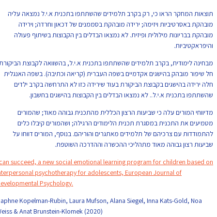
תוצאות המחקר הראו כי, רק בקרב תלמידים שהשתתפו בתכנית א.י.ל נמצאה עליה
מובהקת באסרטיביות ויזימה; ירידה מובהקת בסממנים של דכאון וחרדה; וירידה
מובהקת בבריונות מילולית ופיזית. לא נמצאו הבדלים בין הקבוצות בשיתוף פעולה
והיפראקטיביות.
מבחינה לימודית, בקרב תלמידים שהשתתפו בתכנית א.י.ל, בהשוואה לקבוצת הביקורת,
חל שיפור מובהק בהישגים אקדמיים בשפה העברית (קריאה וכתיבה). בשפה האנגלית
חלה ירידה בהישגים בקבוצת הביקורת בעוד שירידה כזו לא התרחשה בקרב ילדים
שהשתתפו בתכנית א.י.ל.. לא נמצאו הבדלים בין הקבוצות בהישגים בחשבון.
מדיווחי המורים עלה כי שביעות הרצון הכללית מהתכנית גבוהה מאוד; שהמורים
מטמיעים את התכנית במסגרת תכנית הלימודים הרגילה; ושהמורים קיבלו כלים
להתמודדות עם צרכיהם של תלמידים מאתגרים והוריהם. בנוסף, המורים דווחו על
שביעות רצון גבוהה מאוד מתהליכי ההכשרה וההדרכה השוטפת.
I can succeed, a new social emotional learning program for children based on
interpersonal psychotherapy for adolescents, European Journal of
Developmental Psychology.
Daphne Kopelman-Rubin, Laura Mufson, Alana Siegel, Inna Kats-Gold, Noa
Weiss & Anat Brunstein-Klomek (2020)