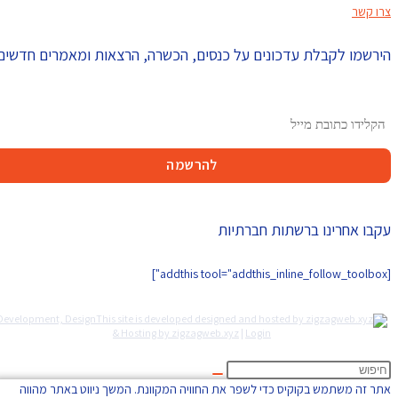
צרו קשר
הירשמו לקבלת עדכונים על כנסים, הכשרה, הרצאות ומאמרים חדשים
עקבו אחרינו ברשתות חברתיות
[addthis tool="addthis_inline_follow_toolbox"]
Development, Design
& Hosting by zigzagweb.xyz
|
Login
אתר זה משתמש בקוקיס כדי לשפר את החוויה המקוונת. המשך ניווט באתר מהווה