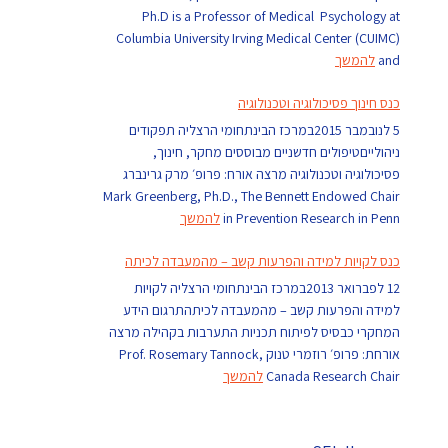
Ph.D is a Professor of Medical Psychology at
Columbia University Irving Medical Center (CUIMC)
and
להמשך
כנס חינוך פסיכולוגיה וטכנולוגיה
5 לנובמבר 2015במרכז הבינתחומי הרצליה תפקודים
ניהולייםטיפולים חדשניים מבוססים מחקר, חינוך,
פסיכולוגיה וטכנולוגיה מרצה אורח: פרופ׳ מרק גרינברג
Mark Greenberg, Ph.D., The Bennett Endowed Chair
in Prevention Research in Penn
להמשך
כנס לקויות למידה והפרעות קשב – מהמעבדה לכיתה
12 לפברואר 2013במרכז הבינתחומי הרצליה לקויות
למידה והפרעות קשב – מהמעבדה לכיתהתרגום הידע
המחקרי כבסיס לפיתוח תכניות התערבות בקהילה מרצה
אורחת: פרופ׳ רוזמרי טנוק Prof. Rosemary Tannock,
Canada Research Chair
להמשך