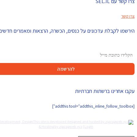
צרו קשר עם SEL.IL
צרו קשר
הירשמו לקבלת עדכונים על כנסים, הכשרה, הרצאות ומאמרים חדשים
עקבו אחרינו ברשתות חברתיות
[addthis tool="addthis_inline_follow_toolbox"]
Development, Design
& Hosting by zigzagweb.xyz
|
Login