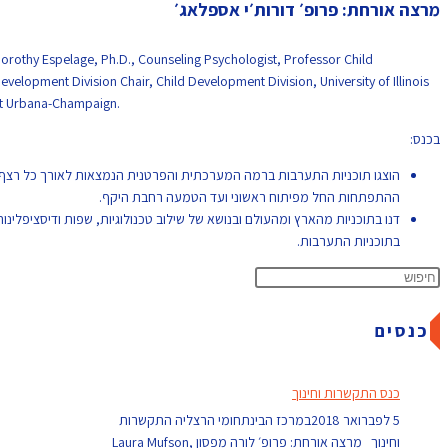
מרצה אורחת: פרופ׳ דורות׳י אספלאג׳
Dorothy Espelage, Ph.D., Counseling Psychologist, Professor Child
Development Division Chair, Child Development Division, University of Illinois
at Urbana-Champaign.
בכנס:
הוצגו תוכניות התערבות ברמה המערכתית והפרטנית הנמצאות לאורך כל רצף
ההתפתחות החל מפיתוח ראשוני ועד הטמעה רחבת היקף.
דנו בתוכניות מהארץ ומהעולם ובנושא של שילוב טכנולוגיות, שפות ודיסציפלינות
בתוכניות התערבות.
כנסים
כנס התקשרות וחינוך
5 לפברואר 2018במרכז הבינתחומי הרצליה התקשרות
וחינוך מרצה אורחת: פרופ׳ לורה מפסון Laura Mufson,