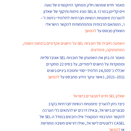
מאמר חדש שמהווה חלק ממחקר הדוקטורט של נועה
וייס-קליימן במרכז SEL.IL מציג פיתוח ותיקוף של שאלון
להערכת מיומנויות רגשיות-חברתיות לתלמידי כיתות ד׳–
ו׳, המותאם תרבותית והתפתחותית להקשר הישראלי.
השאלון מבוסס על
להמשך
השפעה חיובית של תוכניות SEL על הישגים אקדמיים בתחומי השפה,
המתמטיקה, והמדעים
מאמר זה בחן את השפעתן של תוכניות SEL אוניברסליות
וממוקדות על הישגים לימודיים, על בסיס 22 מחקרים
שכללו כ־24,500 תלמידי יסודי וחטיבת ביניים בשנים
2011–2021, כאשר עיקר הידע מתבסס על
להמשך
שאלון SEL חדש למבוגרים בישראל
כיצד ניתן להעריך מיומנויות רגשיות־חברתיות בקרב
מבוגרים בישראל, ובאילו דרכים יש להתאים כלי הערכה
להקשר התרבותי המקומי? אילו היבטים במודל ה-SEL של
CASEL רלוונטיים לישראל, ואילו דורשים חשיבה מחודשת
או
להמשך