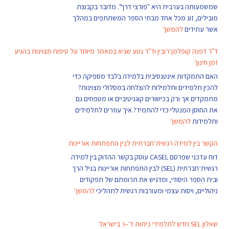
שמשמעותה בערבית היא "פורצי דרך". מדובר בקבוצת
מובילים, זוג מכל אחד מבתי הספר המשתתפים במהלך
אשר עתידים
להמשך
ד"ר דפנה קופלמן־רובין וד"ר נטע שגיא במאמר מיוחד על טיפוח מצוינות בהגיע
זמן חינוך
האם התמקדות אינטנסיבית בלמידה בלבד מספיקה כדי
להכין תלמידים ותלמילות להצלחה במסלולי מצוינות?
מתמקדים אך ורק בכישורים קוגניטיביים או מטפחים גם
את החוסן המנטלי כדי להתמיד? איך עוזרים לתלמידים
ותלמידות
להמשך
הקשר בין למידה רגשית־חברתית לבין התפתחות אוריינות
דוח עדכני שפרסם CASEL עוסק בקשר ההדוק בין למידה
רגשית־חברתית (SEL) לבין התפתחות אוריינות בגיל הרך
ובית הספר היסודי, ומדגיש את תרומתם של תפקודים
ניהוליים, ויסות עצמי ומעורבות רגשית לתהליכי
להמשך
שאלון SEL חדש לתלמידי כיתות ד׳–ו׳ בישראל