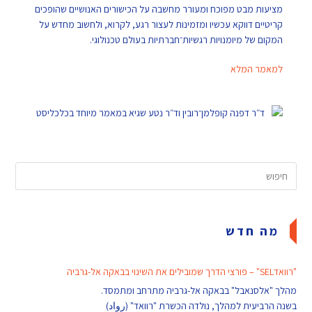
מציעות מבט מפוכח ומעורר מחשבה על הכישורים האנושיים שהופכים
קריטיים דווקא עכשיו ומזמינות לעצור רגע, לקרוא, ולחשוב מחדש על
המקום של מיומנויות רגשיות־חברתיות בעולם טכנולוגי.
למאמר המלא
מה חדש
"רוואדSEL" – פורצי הדרך שמובילים את השינוי בבאקה אל-גרביה
מהלך "אלסנאבל" בבאקה אל-גרביה מתרחב ומתמסד.
בשנה הרביעית למהלך, נולדה הכשרת "רוואד" (رواد)