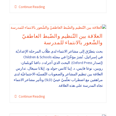
Continue Reading
العلاقة بين التّنظيم والضّبط العاطفيّ
والشّعور بالانتماء للمدرسة
بحث يتطرّق إلى مشاعر الانتماء لدى طلّاب المرحلة الإعداديّة
في إسرائيل، نُشرَ مؤخّرًا في مجلة Children & Schools
(إصدار Oxford Press). البحث الذي أجراه د. دافنا كوبلمان-
روبين، نوعا فايس، د. إينا كاتس-جولد ود. إيلانا سيغال، تدارس
العلاقة بين تنظيم المشاعر والصعوبات النّفسيّة-الاجتماعيّة لدى
مراهقين مع اضطراب تعلّميّ عينيّ (SLD) وتأثير مشاعر الانتماء
تجاه المدرسة على هذه العلاقة.
Continue Reading