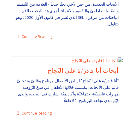
الأبحاث الجديدة، من حين لآخر، بحثًا جديدًا- العلاقة بين التّنظيم
والضّبط العاطفيّ والشّعور بالانتماء. أجرى هذا البحث طاقم
الباحثات من مركز SEL.IL الذي نُشر في كانون الأول 2020، وهو
يتناول...
Continue Reading
أبحاث أنا قادر/ة على النّجاح
"أنا قادر/ة على النّجاح" لرياض الأطفال- برنامج وقائيّ وتدخليّ
قائم على الأبحاث، يكتسب خلالها الأطفال في سنّ الرّوضة
مهارات عاطفيّة-اجتماعيّة وأكاديميّة. شارك في البحث، والذي
قيّم مدى نجاعة البرنامج، 92 طفلًا...
Continue Reading