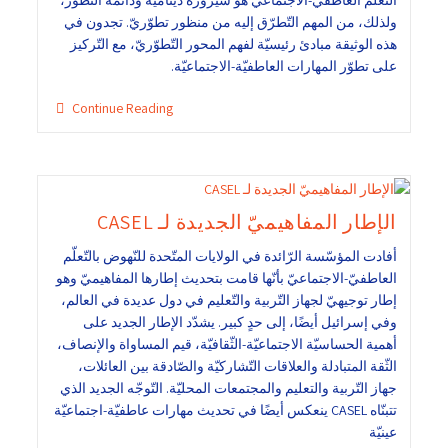
التّعلّم العاطفيّ-الاجتماعيّ هو سيرورة ديناميّة ودائمة التّطوّر،
ولذلك، من المهم التّطرّق إليه من منظور تطوّريّ. تجدون في
هذه الوثيقة مبادئ رئيسيّة لفهم المحور التّطوّريّ، مع التّركيز
على تطوّر المهارات العاطفيّة-الاجتماعيّة.
Continue Reading
الإطار المفاهيميّ الجديدة لـ CASEL
أفادت المؤسّسة الرّائدة في الولايات المتّحدة للنّهوض بالتّعلّم
العاطفيّ-الاجتماعيّ بأنّها قامت بتحديث إطارها المفاهيميّ وهو
إطار توجيهيّ لجهاز التّربية والتّعليم في دول عديدة في العالم،
وفي إسرائيل أيضًا، إلى حدٍ كبير. يشدّد الإطار الجديد على
أهمية الحساسيّة الاجتماعيّة-الثّقافيّة، قيم المساواة والإنصاف،
الثّقة المتبادلة والعلاقات التّشاركيّة والصّادقة بين العائلات،
جهاز التّربية والتعليم والمجتمعات المحليّة. التّوجّه الجديد الذي
تتبنّاه CASEL ينعكس أيضًا في تحديث مهارات عاطفيّة-اجتماعيّة
عينيّة