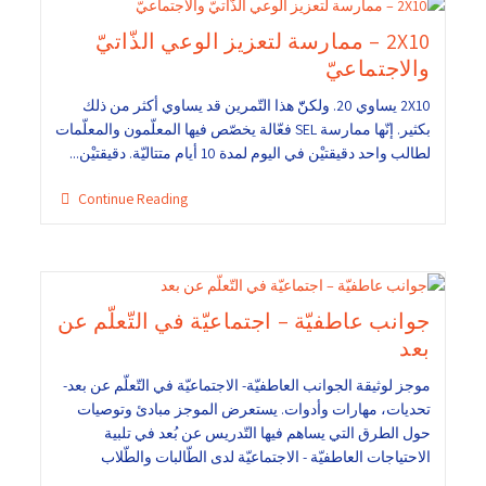
2X10 – ممارسة لتعزيز الوعي الذّاتيّ
والاجتماعيّ
2X10 يساوي 20. ولكنّّ هذا التّمرين قد يساوي أكثر من ذلك
بكثير. إنّها ممارسة SEL فعّالة يخصّص فيها المعلّمون والمعلّمات
لطالب واحد دقيقتيْن في اليوم لمدة 10 أيام متتاليّة. دقيقتيْن...
Continue Reading
جوانب عاطفيّة – اجتماعيّة في التّعلّم عن
بعد
موجز لوثيقة الجوانب العاطفيّة- الاجتماعيّة في التّعلّم عن بعد-
تحديات، مهارات وأدوات. يستعرض الموجز مبادئ وتوصيات
حول الطرق التي يساهم فيها التّدريس عن بُعد في تلبية
الاحتياجات العاطفيّة - الاجتماعيّة لدى الطّالبات والطّلاب