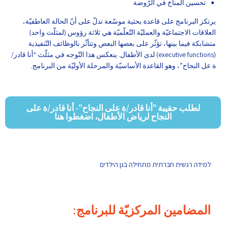
تحسين المناخ في الرّوضة
يرتكز البرنامج على قاعدة بحثية موسّعة تدلّ على أنّ الحالة العاطفيّة،
العلاقات الاجتماعيّة والعمليّة التّعلّميّة هي ثلاثة رؤوس (لمثلّث واحد)
متشابكة فيما بينها، تؤثّر على بعضها البعض وتتأثّر بالوظائف التّنفيذية
(executive functions) لدى الأطفال. ينعكس هذا التّوجه في مثلّث “أنا قادر/
ة عل النجاح”، وهو القاعدة الأساسيّة والمرحلة الأوليّة من البرنامج.
لطلب حقيبة "أنا قادر/ة على النجاح"- أنا قادر/ة على
النجاح لرياض الأطفال، اضغطوا هنا
למידה רגשית חברתית מתחילה בגן הילדים
المضامين المركزيّة للبرنامج: