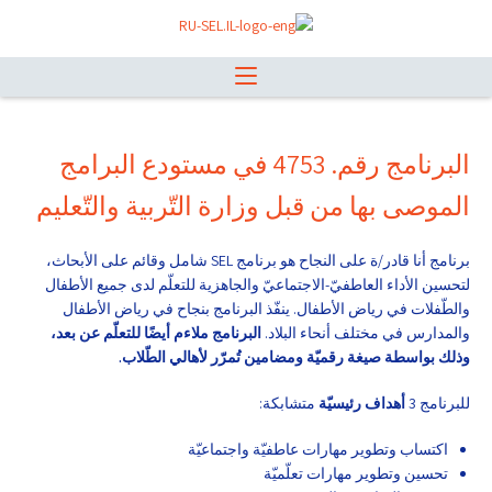
البرنامج رقم. 4753 في مستودع البرامج
الموصى بها من قبل وزارة التّربية والتّعليم
برنامج أنا قادر/ة على النجاح هو برنامج SEL شامل وقائم على الأبحاث،
لتحسين الأداء العاطفيّ-الاجتماعيّ والجاهزية للتعلّم لدى جميع الأطفال
والطّفلات في رياض الأطفال. ينفّذ البرنامج بنجاح في رياض الأطفال
والمدارس في مختلف أنحاء البلاد.
البرنامج ملاءم أيضًا للتعلّم عن بعد،
وذلك بواسطة صيغة رقميّة ومضامين تُمرّر لأهالي الطّلاب.
للبرنامج 3
أهداف رئيسيّة
متشابكة:
اكتساب وتطوير مهارات عاطفيّة واجتماعيّة
تحسين وتطوير مهارات تعلّميّة