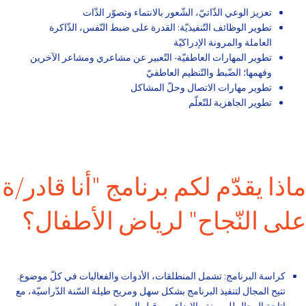
تعزيز الوعي الذّاتيّ، الشّعور بالانتماء وتصوّر الذّات
تطوير الوظائف التّنفيذيّة: القدرة على ضبط النّفس، الذّاكرة
العاملة والمرونة الإدراكيّة
تطوير المهارات العاطفيّة- التّعبير عن مشاعري ومشاعر الآخرين
وفهمها؛ الضّبط والتّنظيم العاطفيّ
تطوير مهارات الاتصال وحلّ المشاكل
تطوير الجاهزية للتّعلّم
ماذا يقدّم لكم برنامج "أنا قادر/ة
على النّجاح" لرياض الأطفال؟
كراسة البرنامج: تشمل المنطلقات، الأدوات والفعاليات في كلّ موضوع.
تتيح المجال لتنفيذ البرنامج بشكل سهل ومريح طيلة السّنة الدّراسيّة، مع
إتاحة المجال للمرونة والإبداع من قِبل المربية.