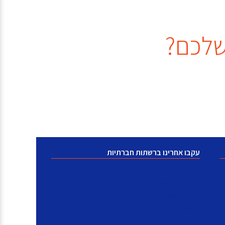
עקבו אחרינו ברשתות חברתיות
[addthis
tool="addthis_in
line_follow_tool
box"]