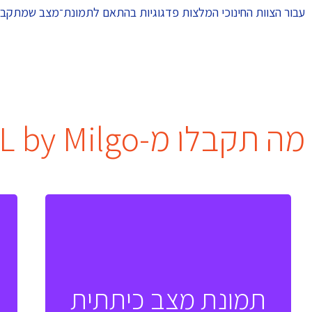
עבור הצוות החינוכי המלצות פדגוגיות בהתאם לתמונת־מצב שמתקבלת והכל
מה תקבלו מ-SEL by Milgo?
דיווח התלמידים
תמונת מצב כיתתית
השליטה של התלמידים במיומנויות הSEL, בהתבסס על