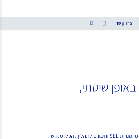
צרו קשר
והתלמידות באופן שיטתי,
חינוכיים לעבוד על פיתוח מיומנויות SEL של התלמידים בצורה שיטתית ומבוססת נתונים תוך שיקוף קולם של התלמידים והתלמידות בנושאי מיומנויות SEL וחיבורם לתהליך. הכלי מנגיש