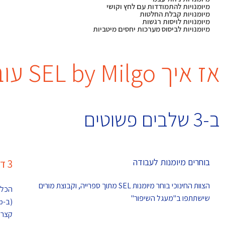
מיומנויות להתמודדות עם לחץ וקושי
מיומנויות קבלת החלטות
מיומנויות לויסות רגשות
מיומנויות לביסוס מערכות יחסים מיטביות
אז איך SEL by Milgo עובד?
ב-3 שלבים פשוטים
בוחרים מיומנות לעבודה
3 דקות של איסוף נתונים
הצוות החינוכי בוחר מיומנות SEL מתוך ספרייה, וקבוצת מורים
הכלי
שישתתפו ב"מעגל השיפור"
(ב-WhatsApp) שאלון מתוקף,
קצר 