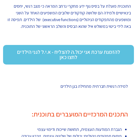
התוכנית פועלת על בסיס גוף ידע מחקרי נרחב המראה כי מצב רגשי, יחסים
בינאישיים ולמידה הם שלושה קודקודים שלובים המשפיעים האחד על השני
ומושפעים מהתפקודים הניהוליים (executive functions) של הילדים. תפיסה זו
באה לידי ביטוי במשולש איל שהוא הבסיס והשלב הראשוני של התוכנית.
להזמנת ערכת אני יכול.ה להצליח - א.י.ל לגני הילדים
לחצו כאן
למידה רגשית חברתית מתחילה בגן הילדים
התכנים המרכזיים המועברים בתוכנית:
הגברת המודעות העצמית, תחושת שייכות ודימוי עצמי
פיתוח תפקודים ניהוליים: יכולות של שליטה עצמית, זיכרון עבודה