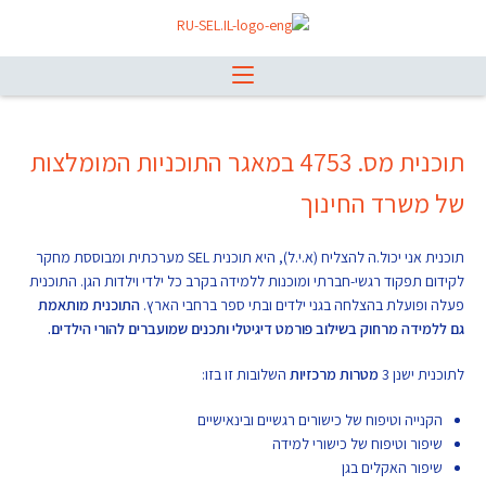
תוכנית מס. 4753 במאגר התוכניות המומלצות
של משרד החינוך
תוכנית אני יכול.ה להצליח (א.י.ל), היא תוכנית SEL מערכתית ומבוססת מחקר
לקידום תפקוד רגשי-חברתי ומוכנות ללמידה בקרב כל ילדי וילדות הגן. התוכנית
פעלה ופועלת בהצלחה בגני ילדים ובתי ספר ברחבי הארץ.
התוכנית מותאמת
גם ללמידה מרחוק בשילוב פורמט דיגיטלי ותכנים שמועברים להורי הילדים.
לתוכנית ישנן 3
מטרות מרכזיות
השלובות זו בזו:
הקנייה וטיפוח של כישורים רגשיים ובינאישיים
שיפור וטיפוח של כישורי למידה
שיפור האקלים בגן