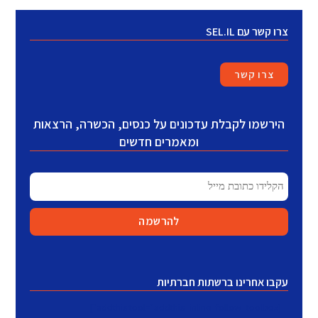
צרו קשר עם SEL.IL
צרו קשר
הירשמו לקבלת עדכונים על כנסים, הכשרה, הרצאות
ומאמרים חדשים
עקבו אחרינו ברשתות חברתיות
[addthis tool="addthis_inline_follow_toolbox"]