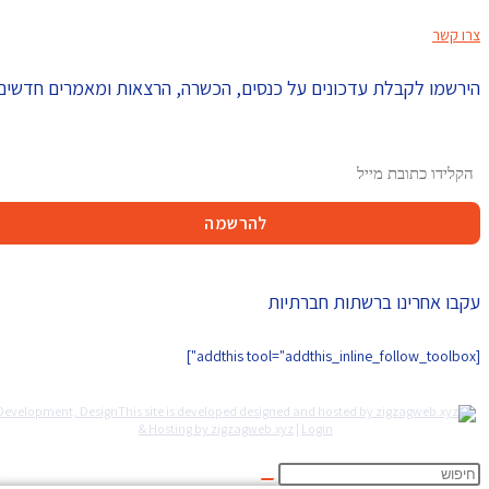
צרו קשר
הירשמו לקבלת עדכונים על כנסים, הכשרה, הרצאות ומאמרים חדשים
עקבו אחרינו ברשתות חברתיות
[addthis tool="addthis_inline_follow_toolbox"]
Development, Design
& Hosting by zigzagweb.xyz
|
Login