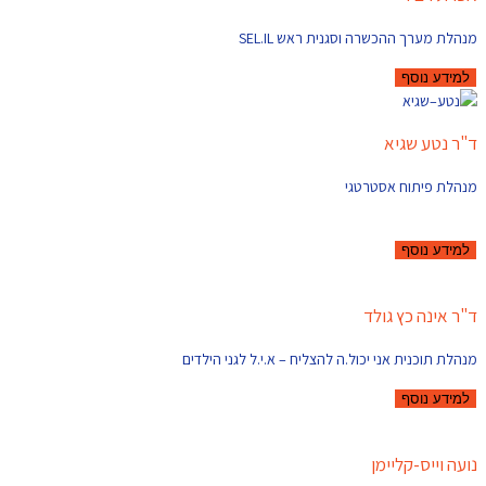
מנהלת מערך ההכשרה וסגנית ראש SEL.IL
למידע נוסף
ד"ר נטע שגיא
מנהלת פיתוח אסטרטגי
למידע נוסף
ד"ר אינה כץ גולד
מנהלת תוכנית אני יכול.ה להצליח – א.י.ל לגני הילדים
למידע נוסף
נועה וייס-קליימן